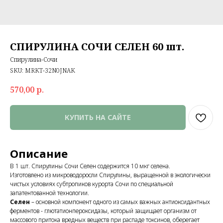
СПИРУЛИНА СОЧИ СЕЛЕН 60 шт.
Спирулина-Сочи
SKU:
MRKT-32N0JNAK
570,00
р.
КУПИТЬ НА САЙТЕ
Описание
В 1 шт. Спирулины Сочи Селен содержится 10 мкг селена.
Изготовлено из микроводоросли Спирулины, выращенной в экологически
чистых условиях субтропиков курорта Сочи по специальной
запатентованной технологии.
Селен
– основной компонент одного из самых важных антиоксидантных
ферментов - глютатионпероксидазы, который защищает организм от
массового притока вредных веществ при распаде токсинов, оберегает