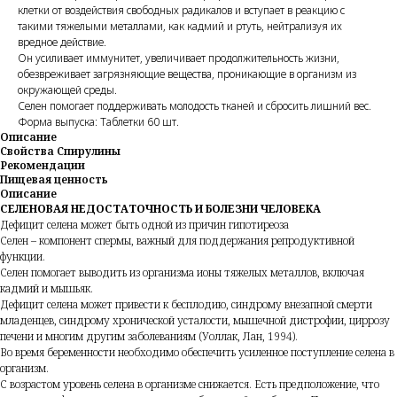
клетки от воздействия свободных радикалов и вступает в реакцию с
такими тяжелыми металлами, как кадмий и ртуть, нейтрализуя их
вредное действие.
Он усиливает иммунитет, увеличивает продолжительность жизни,
обезвреживает загрязняющие вещества, проникающие в организм из
окружающей среды.
Селен помогает поддерживать молодость тканей и сбросить лишний вес.
Форма выпуска: Таблетки 60 шт.
Описание
Свойства Спирулины
Рекомендации
Пищевая ценность
Описание
СЕЛЕНОВАЯ НЕДОСТАТОЧНОСТЬ И БОЛЕЗНИ ЧЕЛОВЕКА
Дефицит селена может быть одной из причин гипотиреоза
Селен – компонент спермы, важный для поддержания репродуктивной
функции.
Селен помогает выводить из организма ионы тяжелых металлов, включая
кадмий и мышьяк.
Дефицит селена может привести к бесплодию, синдрому внезапной смерти
младенцев, синдрому хронической усталости, мышечной дистрофии, циррозу
печени и многим другим заболеваниям (Уоллак, Лан, 1994).
Во время беременности необходимо обеспечить усиленное поступление селена в
организм.
С возрастом уровень селена в организме снижается. Есть предположение, что