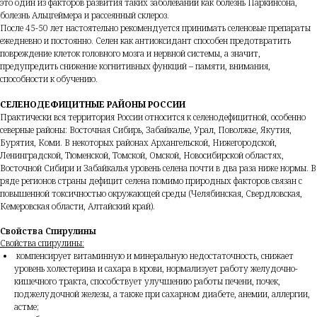
это один из факторов развития таких заболеваний как болезнь Паркинсона,
болезнь Альцгеймера и рассеянный склероз.
После 45-50 лет настоятельно рекомендуется принимать селеновые препараты
ежедневно и постоянно. Селен как антиоксидант способен предотвратить
повреждение клеток головного мозга и нервной системы, а значит,
предупредить снижение когнитивных функций – памяти, внимания,
способности к обучению.
СЕЛЕНОДЕФИЦИТНЫЕ РАЙОНЫ РОССИИ
Практически вся территория России относится к селенодефицитной, особенно
северные районы: Восточная Сибирь, Забайкалье, Урал, Поволжье, Якутия,
Бурятия, Коми. В некоторых районах Архангельской, Нижегородской,
Ленинградской, Тюменской, Томской, Омской, Новосибирской областях,
Восточной Сибири и Забайкалья уровень селена почти в два раза ниже нормы. В
ряде регионов страны дефицит селена помимо природных факторов связан с
повышенной токсичностью окружающей среды (Челябинская, Свердловская,
Кемеровская области, Алтайский край).
Свойства Спирулины
Свойства спирулины:
компенсирует витаминную и минеральную недостаточность, снижает
уровень холестерина и сахара в крови, нормализует работу желудочно-
кишечного тракта, способствует улучшению работы печени, почек,
поджелудочной железы, а также при сахарном диабете, анемии, аллергии,
астме;