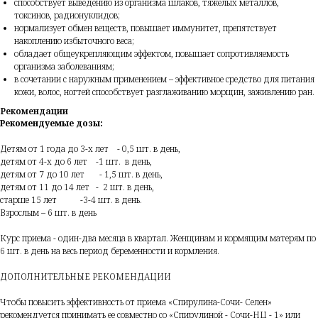
способствует выведению из организма шлаков, тяжелых металлов,
токсинов, радионуклидов;
нормализует обмен веществ, повышает иммунитет, препятствует
накоплению избыточного веса;
обладает общеукрепляющим эффектом, повышает сопротивляемость
организма заболеваниям;
в сочетании с наружным применением – эффективное средство для питания
кожи, волос, ногтей способствует разглаживанию морщин, заживлению ран.
Рекомендации
Рекомендуемые дозы:
Детям от 1 года до 3-х лет - 0,5 шт. в день,
детям от 4-х до 6 лет -1 шт. в день,
детям от 7 до 10 лет - 1,5 шт. в день,
детям от 11 до 14 лет - 2 шт. в день,
старше 15 лет -3-4 шт. в день.
Взрослым – 6 шт. в день
Курс приема - один-два месяца в квартал. Женщинам и кормящим матерям по
6 шт. в день на весь период беременности и кормления.
ДОПОЛНИТЕЛЬНЫЕ РЕКОМЕНДАЦИИ
Чтобы повысить эффективность от приема «Спирулина-Сочи- Селен»
рекомендуется принимать ее совместно со «Спирулиной - Сочи-НЦ - 1» или