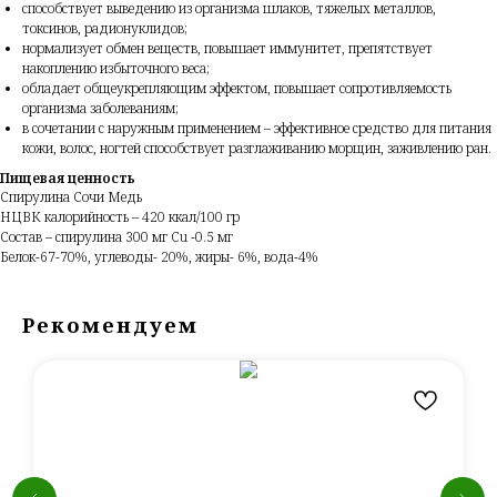
способствует выведению из организма шлаков, тяжелых металлов,
токсинов, радионуклидов;
нормализует обмен веществ, повышает иммунитет, препятствует
накоплению избыточного веса;
обладает общеукрепляющим эффектом, повышает сопротивляемость
организма заболеваниям;
в сочетании с наружным применением – эффективное средство для питания
кожи, волос, ногтей способствует разглаживанию морщин, заживлению ран.
Пищевая ценность
Спирулина Сочи Медь
НЦВК калорийность – 420 ккал/100 гр
Состав – спирулина 300 мг Cu -0.5 мг
Белок-67-70%, углеводы- 20%, жиры- 6%, вода-4%
Рекомендуем