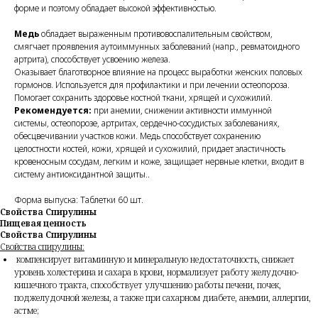
форме и поэтому обладает высокой эффективностью.
Медь
обладает выраженным противовоспалительным свойством,
смягчает проявления аутоиммунных заболеваний (напр., ревматоидного
артрита), способствует усвоению железа.
Оказывает благотворное влияние на процесс выработки женских половых
гормонов. Используется для профилактики и при лечении остеопороза.
Помогает сохранить здоровье костной ткани, хрящей и сухожилий.
Рекомендуется:
при анемии, снижении активности иммунной
системы, остеопорозе, артритах, сердечно-сосудистых заболеваниях,
обесцвечивании участков кожи. Медь способствует сохранению
целостности костей, кожи, хрящей и сухожилий, придает эластичность
кровеносным сосудам, легким и коже, защищает нервные клетки, входит в
систему антиоксидантной защиты..
Форма выпуска: Таблетки 60 шт.
Свойства Спирулины
Пищевая ценность
Свойства Спирулины
Свойства спирулины:
компенсирует витаминную и минеральную недостаточность, снижает
уровень холестерина и сахара в крови, нормализует работу желудочно-
кишечного тракта, способствует улучшению работы печени, почек,
поджелудочной железы, а также при сахарном диабете, анемии, аллергии,
астме;